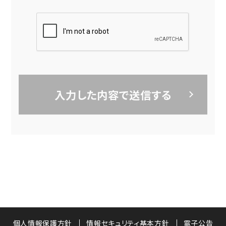
I
f
y
入力した内容で送信する
o
u
a
r
e
a
h
u
個人情報保護方針
情報セキュリティ基本方針
電子公告